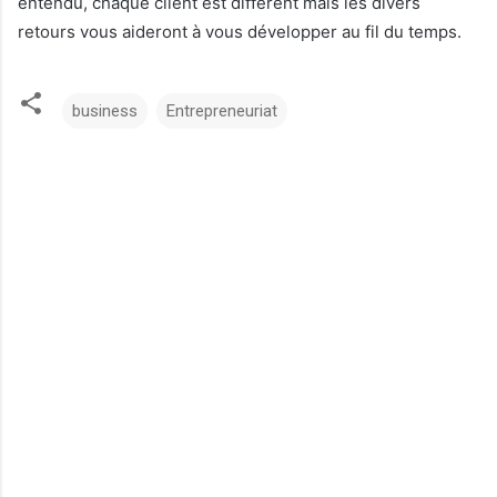
entendu, chaque client est différent mais les divers
retours vous aideront à vous développer au fil du temps.
business
Entrepreneuriat
C
o
m
m
e
n
t
a
i
r
e