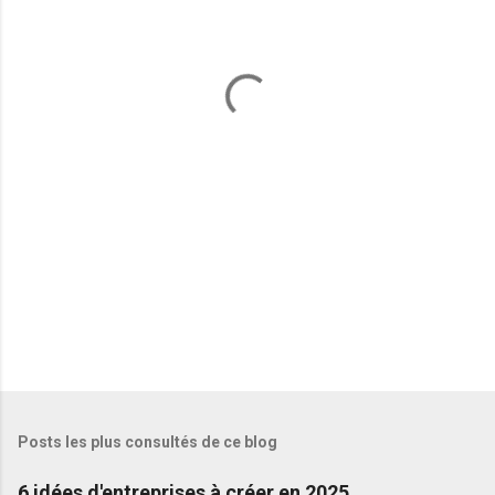
e
n
t
a
i
r
e
s
Posts les plus consultés de ce blog
6 idées d'entreprises à créer en 2025