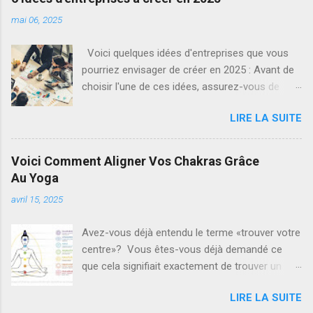
mai 06, 2025
Voici quelques idées d'entreprises que vous
pourriez envisager de créer en 2025 : Avant de
choisir l'une de ces idées, assurez-vous de
faire des recherches approfondies sur le
LIRE LA SUITE
marché, de comprendre les besoins de votre
public cible, et d'évaluer la pertinence de votre
entreprise dans le contexte économique actuel.
Voici Comment Aligner Vos Chakras Grâce
1. ** Service de recyclage innovant :**
Au Yoga
Proposez des solutions de recyclage
avril 15, 2025
innovantes pour répondre aux besoins
croissants de durabilité et de gestion des
Avez-vous déjà entendu le terme «trouver votre
déchets. 2. ** Plateforme d'apprentissage en
centre»? Vous êtes-vous déjà demandé ce
ligne pour les compétences du futur :** Créer
que cela signifiait exactement de trouver un
une plateforme éducative axée sur les
«équilibre» dans votre vie? La réponse peut
compétences émergentes, telles que
LIRE LA SUITE
être trouvée profondément à l'intérieur, au
l'intelligence artificielle, la programmation