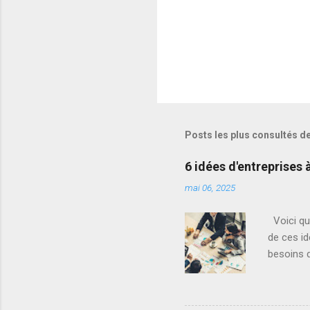
Posts les plus consultés d
6 idées d'entreprises 
mai 06, 2025
Voici que
de ces i
besoins d
actuel. 1
répondre 
d'apprent