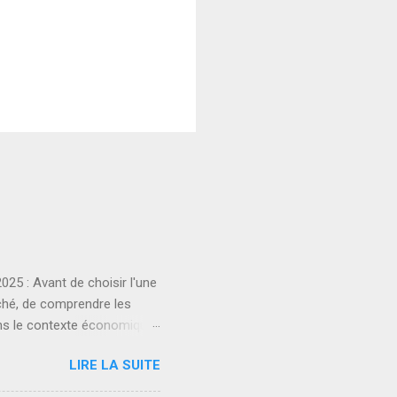
25 : Avant de choisir l'une
ché, de comprendre les
dans le contexte économique
yclage innovantes pour
LIRE LA SUITE
* Plateforme
rme éducative axée sur les