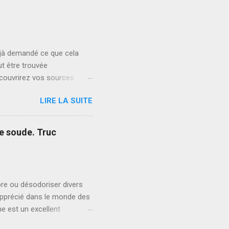
on quantique, ou les
** Lancez un service de
librées et respectueuses de
éjà demandé ce que cela
ut être trouvée
écouvrirez vos sources
hakras qui alignent votre
LIRE LA SUITE
aines de votre vie ont
nt des émotions chaotiques.
u yoga et à la méditation.
de soude. Truc
vous concentrer sur
de se manifester. En
bre ou désodoriser divers
apprécié dans le monde des
e est un excellent
yvalence remarquable.