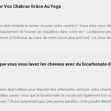
es émergentes, telles que l'intelligence artificielle, la programmati
er Vos Chakras Grâce Au Yoga
es liées à la durabilité. 3. ** Livraison de repas sains et durables :
 de repas mettant l'accent sur des options alimentaires saines, équi
nement. 4. ** Consultation en cybersécurité :** A...
s déjà entendu le terme «trouver votre centre»? Vous êtes-vous d
t exactement de trouver un «équilibre» dans votre vie? La réponse pe
ent à l'intérieur, au cœur de votre moi le plus profond. Là, vous d
 et comment elles affectent chaque partie de votre vie. Il y a sept c
chakras peuvent être des visuels utiles pour représenter quels dom
 plus d'amour et d'attention, et lesquels sont trop forts - entraîna
la plus simple de trouver l'équilibre et l'alignement en vous revient a
sque vous vous lavez les cheveux avec du bicarbonate 
quant des poses de yoga ou des asanas spécifiques , vous pouvez 
akra individuellement, permettant à la guérison et au réalignement 
t chaque pose, respirez pr...
ez déjà l'utiliser pour blanchir des vêtements, nettoyer votre cham
 Mais saviez-vous que le bicarbonate de soude est également très 
es ? Aussi surprenant que cela puisse paraître, cette poudre blanch
t capillaire et peut même remplacer votre shampoing grâce à sa pol