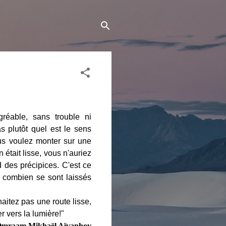
gréable, sans trouble ni
 plutôt quel est le sens
ous voulez monter sur une
était lisse, vous n'auriez
d des précipices. C'est ce
e: combien se sont laissés
aitez pas une route lisse,
 vers la lumière!"
mraam Mikhaël Aïvanhov