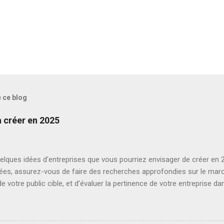
e ce blog
à créer en 2025
lques idées d'entreprises que vous pourriez envisager de créer en 20
dées, assurez-vous de faire des recherches approfondies sur le mar
e votre public cible, et d'évaluer la pertinence de votre entreprise 
. ** Service de recyclage innovant :** Proposez des solutions de rec
aux besoins croissants de durabilité et de gestion des déchets. 2. *
issage en ligne pour les compétences du futur :** Créer une platefo