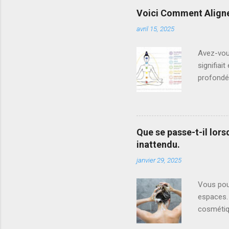
compétenc
Voici Comment Align
compétenc
avril 15, 2025
livraison
l'environ
Avez-vou
signifiai
profondém
d'énergie
âme. Les 
besoin de
La façon 
Que se passe-t-il lor
En prati
inattendu.
chaque ch
janvier 29, 2025
effectuan
Vous pouv
espaces.
cosmétiqu
nettoyan