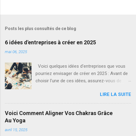
Posts les plus consultés de ce blog
6 idées d'entreprises à créer en 2025
mai 06, 2025
Voici quelques idées d'entreprises que vous
pourriez envisager de créer en 2025 : Avant de
choisir l'une de ces idées, assurez-vous de
faire des recherches approfondies sur le
LIRE LA SUITE
marché, de comprendre les besoins de votre
public cible, et d'évaluer la pertinence de votre
entreprise dans le contexte économique actuel.
Voici Comment Aligner Vos Chakras Grâce
1. ** Service de recyclage innovant :**
Au Yoga
Proposez des solutions de recyclage
avril 15, 2025
innovantes pour répondre aux besoins