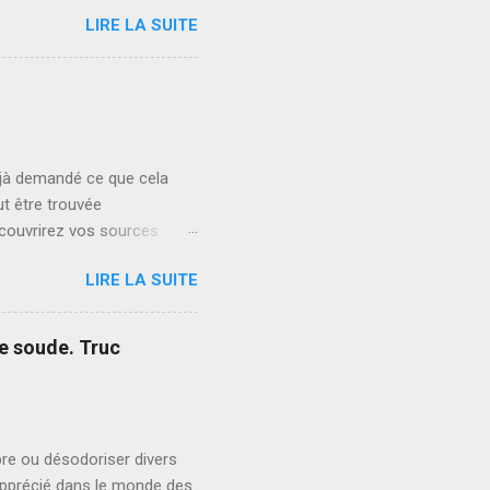
yclage innovantes pour
LIRE LA SUITE
* Plateforme
rme éducative axée sur les
on quantique, ou les
** Lancez un service de
librées et respectueuses de
éjà demandé ce que cela
ut être trouvée
écouvrirez vos sources
hakras qui alignent votre
LIRE LA SUITE
aines de votre vie ont
nt des émotions chaotiques.
u yoga et à la méditation.
de soude. Truc
vous concentrer sur
de se manifester. En
bre ou désodoriser divers
apprécié dans le monde des