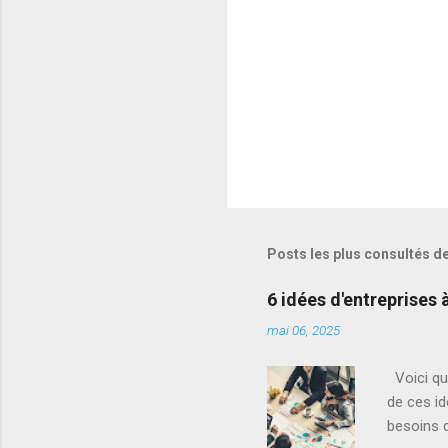
e
s
Posts les plus consultés d
6 idées d'entreprises 
mai 06, 2025
Voici que
de ces i
besoins d